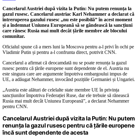
Cancelarul Austriei după vizita la Putin: Nu putem renunța la
gazul rusesc. Cancelarul austriac Karl Nehammer a declarat că
întreruperea gazului rusesc „nu este posibilă” în acest moment
și a îndemnat Uniunea Europeană să se gândească la sancțiuni
care rănesc Rusia mai mult decât țările membre ale blocului
comunitar.
Oficialul spune că a mers luni la Moscova pentru a-l privi în ochi pe
Vladimir Putin și pentru a-l confrunta direct, potrivit CNN.
Cancelarul a afirmat că deocamdată nu se poate renunța la gazul
rusesc pentru că țările europene sunt dependente de el. Austria nu
este singura care are argumente împotriva embargoului impus de
UE, a adăugat Nehammer, invocând pozițiile Germaniei și Ungariei.
„Austria este alături de celelalte state membre UE în privința
sancțiunilor împotriva Federației Ruse, dar ele trebuie să rănească
Rusia mai mult decât Uniunea Europeană”, a declarat Nehammer
pentru CNN.
Cancelarul Austriei după vizita la Putin: Nu putem
renunța la gazul rusesc pentru că țările europene
încă sunt dependente de acesta