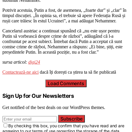
subliniat Nehammer.
Potrivit acestuia, Putin a fost, de asemenea, „foarte dur” și „clar” în
timpul discuției. „În opinia sa, el trebuie să apere Federația Rusă și
rușii care trăiesc în estul Ucrainei”, a mai adăugat Nehammer.
Cancelarul austriac a continuat spunând că „nu este ușor pentru
Putin să vorbească despre crime de război”, adăugând că l-a
confruntat pe acest subiect. Întrebat dacă Putin a acceptat că sunt
comise crime de război, Nehammer a răspuns: „Ei bine, știți, este
președintele Putin. În această poziție, nu a fost clar.”
sursa articol:
digi24
Contactează-ne aici
dacă îți dorești ca știrea ta să fie publicată
Load Comments
Sign Up for Our Newsletters
Get notified of the best deals on our WordPress themes.
Subscribe
By checking this box, you confirm that you have read and are
agreeing to our terms of use regarding the storage of the data