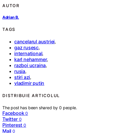
AUTOR
Adrian B.
TAGS
cancelarul austriei
,
gaz rusesc
,
international
,
karl nehammer
,
razboi ucraina
,
rusia
,
stiri azi
,
vladimir putin
DISTRIBUIE ARTICOLUL
The post has been shared by
0
people.
Facebook
0
Twitter
0
Pinterest
0
Mail
0