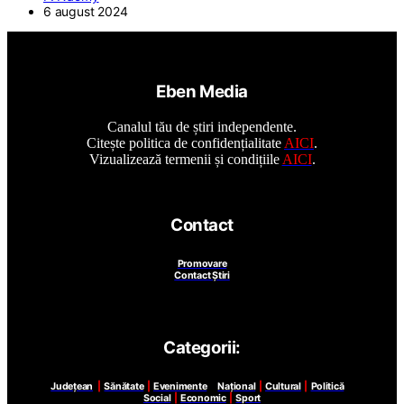
6 august 2024
Eben Media
Canalul tău de știri independente.
Citește politica de confidențialitate
AICI
.
Vizualizează termenii și condițiile
AICI
.
Contact
Promovare
Contact Știri
Categorii:
Județean
|
Sănătate
|
Evenimente
Național
|
Cultural
|
Politică
Social
|
Economic
|
Sport