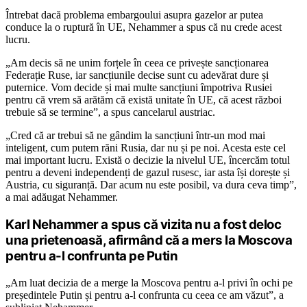
Întrebat dacă problema embargoului asupra gazelor ar putea
conduce la o ruptură în UE, Nehammer a spus că nu crede acest
lucru.
„Am decis să ne unim forțele în ceea ce privește sancționarea
Federație Ruse, iar sancțiunile decise sunt cu adevărat dure și
puternice. Vom decide și mai multe sancțiuni împotriva Rusiei
pentru că vrem să arătăm că există unitate în UE, că acest război
trebuie să se termine”, a spus cancelarul austriac.
„Cred că ar trebui să ne gândim la sancțiuni într-un mod mai
inteligent, cum putem răni Rusia, dar nu și pe noi. Acesta este cel
mai important lucru. Există o decizie la nivelul UE, încercăm totul
pentru a deveni independenți de gazul rusesc, iar asta își dorește și
Austria, cu siguranță. Dar acum nu este posibil, va dura ceva timp”,
a mai adăugat Nehammer.
Karl Nehammer a spus că vizita nu a fost deloc
una prietenoasă, afirmând că a mers la Moscova
pentru a-l confrunta pe Putin
„Am luat decizia de a merge la Moscova pentru a-l privi în ochi pe
președintele Putin și pentru a-l confrunta cu ceea ce am văzut”, a