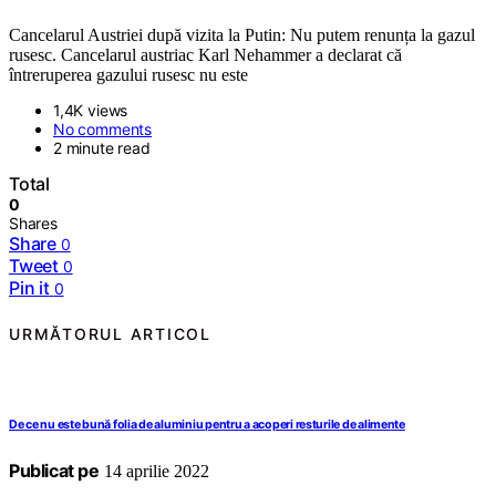
Cancelarul Austriei după vizita la Putin: Nu putem renunța la gazul
rusesc. Cancelarul austriac Karl Nehammer a declarat că
întreruperea gazului rusesc nu este
1,4K views
No comments
2 minute read
Total
0
Shares
Share
0
Tweet
0
Pin it
0
URMĂTORUL ARTICOL
De ce nu este bună folia de aluminiu pentru a acoperi resturile de alimente
Publicat pe
14 aprilie 2022